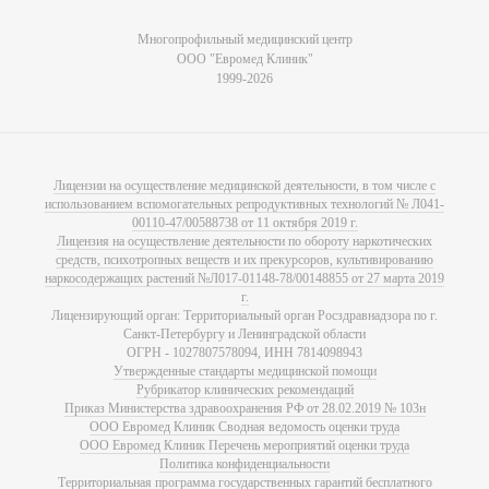
Многопрофильный медицинский центр
ООО "Евромед Клиник"
1999-2026
Лицензии на осуществление медицинской деятельности, в том числе с
использованием вспомогательных репродуктивных технологий № Л041-
00110-47/00588738 от 11 октября 2019 г.
Лицензия на осуществление деятельности по обороту наркотических
средств, психотропных веществ и их прекурсоров, культивированию
наркосодержащих растений №Л017-01148-78/00148855 от 27 марта 2019
г.
Лицензирующий орган: Территориальный орган Росздравнадзора по г.
Санкт-Петербургу и Ленинградской области
ОГРН - 1027807578094, ИНН 7814098943
Утвержденные стандарты медицинской помощи
Рубрикатор клинических рекомендаций
Приказ Министерства здравоохранения РФ от 28.02.2019 № 103н
ООО Евромед Клиник Сводная ведомость оценки труда
ООО Евромед Клиник Перечень мероприятий оценки труда
Политика конфиденциальности
Территориальная программа государственных гарантий бесплатного