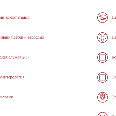
йн-консультация
Не
инация детей и взрослых
Не
дная служба 24/7
Ко
роэнтерология
Он
тология
Ос