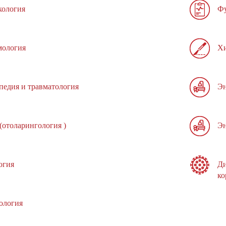
кология
Фу
ология
Хи
педия и травматология
Эн
(отоларингология )
Эн
огия
Ди
ко
ология