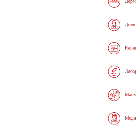
Дерм
Днев
Кард
Лабо
Ману
Меди