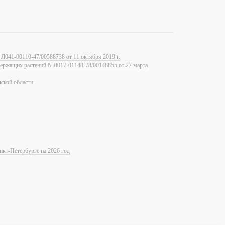
Л041-00110-47/00588738 от 11 октября 2019 г.
одержащих растений №Л017-01148-78/00148855 от 27 марта
ской области
нкт-Петербурге на 2026 год