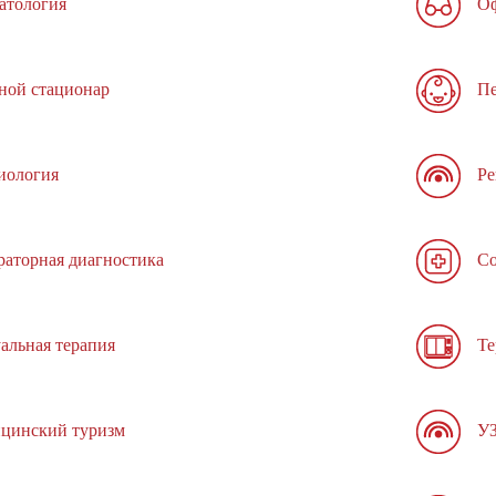
атология
Оф
ной стационар
Пе
иология
Ре
раторная диагностика
Со
альная терапия
Те
цинский туризм
У