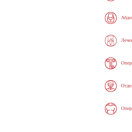
Абдо
Лече
Опер
Отде
Опер