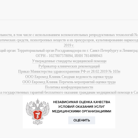
льности, в том числе с использованием вспомогательных репродуктивных технологий № 
котических средств, психотропных веществ и их прекурсоров, культивированию наркос
2019 г.
ий орган: Территориальный орган Росздравнадзора по г. Санкт-Петербургу и Ленинград
ОГРН - 1027807578094, ИНН 7814098943
Утвержденные стандарты медицинской помощи
Рубрикатор клинических рекомендаций
Приказ Министерства здравоохранения РФ от 28.02.2019 № 103н
ООО Евромед Клиник Сводная ведомость оценки труда
ООО Евромед Клиник Перечень мероприятий оценки труда
Политика конфиденциальности
 государственных гарантий бесплатного оказания гражданам медицинской помощи в Са