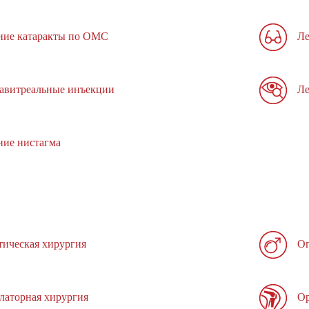
ние катаракты по ОМС
Ле
авитреальные инъекции
Ле
ние нистагма
тическая хирургия
Оп
латорная хирургия
Ор