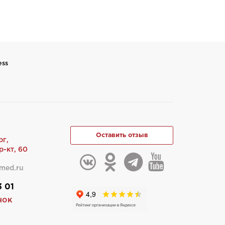
ess
Оставить отзыв
рг,
-кт, 60
med.ru
3 01
нок