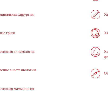
минальная хирургия
Уд
ние грыж
Хи
ативная гинекология
Хи
де
ление анестезиологии
Оп
ативная маммология