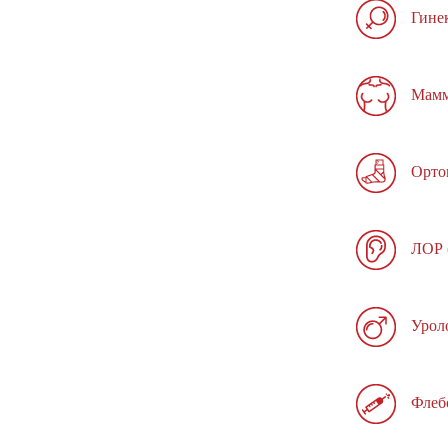
Гине
Мамм
Орто
ЛОР 
Урол
Флеб