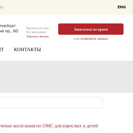
ENG
тербург
Круглосуточно,
Записаться на прием
й пр., 60
без выходных
Заказать звонок
или
отменить запись
ЫТ
КОНТАКТЫ
чение косоглазия по ОМС для взрослых и детей