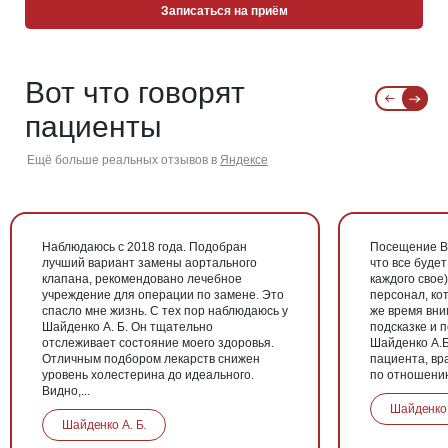
Записаться на приём
Вот что говорят
пациенты
Ещё больше реальных отзывов в
Яндексе
Наблюдаюсь с 2018 года. Подобран
Посещение В
лучший вариант замены аортального
что все будет
клапана, рекомендовано лечебное
каждого свое
учреждение для операции по замене. Это
персонал, кот
спасло мне жизнь. С тех пор наблюдаюсь у
же время вни
Шайденко А. Б. Он тщательно
подсказке и 
отслеживает состояние моего здоровья.
Шайденко А.Б.
Отличным подбором лекарств снижен
пациента, вр
уровень холестерина до идеального.
по отношению 
Видно,...
Шайденко 
Шайденко А. Б.