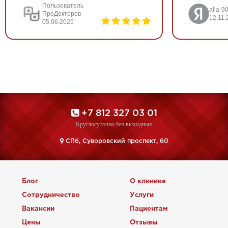
Пользователь
alla-9
ПроДокторов
12.11.
05.06.2025
+7 812 327 03 01
Круглосуточно без выходных
CПб, Суворовский проспект, 60
Блог
О клинике
Сотрудничество
Услуги
Вакансии
Пациентам
Цены
Отзывы