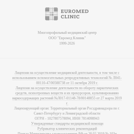
Многопрофильный медицинский центр
ООО "Евромед Клиник"
1999-2026
Лицензии на осуществление медицинской деятельности, в том числе с
использованием вспомогательных репродуктивных технологий № Л041-
00110-47/00588738 от 11 октября 2019 г.
Лицензия на осуществление деятельности по обороту наркотических
средств, психотропных веществ и их прекурсоров, культивированию
наркосодержащих растений №Л017-01148-78/00148855 от 27 марта 2019
г.
Лицензирующий орган: Территориальный орган Росздравнадзора по г.
Санкт-Петербургу и Ленинградской области
ОГРН - 1027807578094, ИНН 7814098943
Утвержденные стандарты медицинской помощи
Рубрикатор клинических рекомендаций
Приказ Министерства здравоохранения РФ от 28.02.2019 № 103н