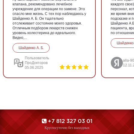
клапана, рекомендовано лечебное
каждого свое
учреждение для операции по замене. Это
персонал, кот
спасло мне жизнь. С тех пор наблюдаюсь у
же время вни
Шайденко А. Б. Он тщательно
подсказке и 
отслеживает состояние моего здоровья.
Шайденко А.Б.
Отличным подбором лекарств снижен
пациента, вр
уровень холестерина до идеального.
по отношению 
Видно,...
Шайденко 
Шайденко А. Б.
Пользователь
alla-9
ПроДокторов
12.11.
05.06.2025
+7 812 327 03 01
Круглосуточно без выходных