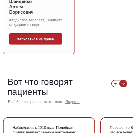
Шайденко
Артем
Борисович
Кардиолог, Терапевт, Кандидат
медицинских наук
Записаться на прием
Вот что говорят
пациенты
Ещё больше реальных отзывов в
Яндексе
Наблюдаюсь с 2018 года. Подобран
Посещение В
лучший вариант замены аортального
что все будет