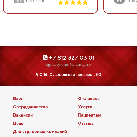
11.07.2026
10.05
+7 812 327 03 01
Круглосуточно без выходных
CПб, Суворовский проспект, 60
Блог
О клинике
Сотрудничество
Услуги
Вакансии
Пациентам
Цены
Отзывы
Для страховых компаний