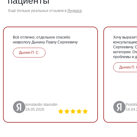
пациенты
Ещё больше реальных отзывов в
Яндексе
Всё отлично, отдельное спасибо
Хочу выразит
неврологу Дынину Павлу Сергеевичу
консультацию
Сергеевичу.
категории. Оч
Дынин П. С.
проблемы и д
Дынин П. 
konstantin starostin
Podsh
28.05.2026
16.04