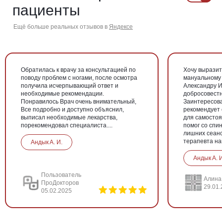
пациенты
Ещё больше реальных отзывов в
Яндексе
Обратилась к врачу за консультацией по
Хочу выразит
поводу проблем с ногами, после осмотра
мануальному
получила исчерпывающий ответ и
Александру И
необходимые рекомендации.
добросовестн
Понравилось Врач очень внимательный,
Заинтересова
Все подробно и доступно объяснил,
рекомендует
выписал необходимые лекарства,
для самостоя
порекомендовал специалиста....
помог со спин
лишних сеанс
терапевта най
Андык А. И.
Андык А. И
Пользователь
Алина
ПроДокторов
29.01
05.02.2025