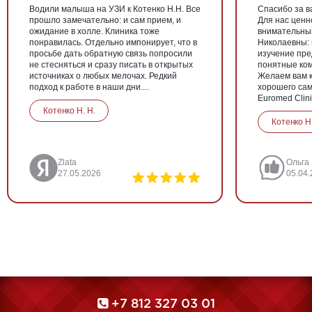
Водили малыша на УЗИ к Котенко Н.Н. Все
Спасибо за в
прошло замечательно: и сам прием, и
Для нас ценн
ожидание в холле. Клиника тоже
внимательны
понравилась. Отдельно импонирует, что в
Николаевны: 
просьбе дать обратную связь попросили
изучение пр
не стесняться и сразу писать в открытых
понятные ком
источниках о любых мелочах. Редкий
Желаем вам к
подход к работе в наши дни....
хорошего сам
Euromed Clinic
Котенко Н. Н.
Котенко Н.
Zlata
Ольга
27.05.2026
05.04
+7 812 327 03 01