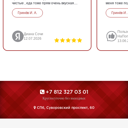
чистые , еда тоже прям очень вкусная....
меня тоже по
Гринёв И. А.
Гринёв И. 
Польз
Диана Сочи
НаПоп
12.07.2026
13.06
+7 812 327 03 01
Круглосуточно без выходных
CПб, Суворовский проспект, 60