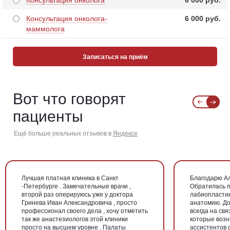
Консультация онколога
6 000 pуб.
Консультация онколога-
6 000 pуб.
маммолога
Записаться на приём
Вот что говорят
пациенты
Ещё больше реальных отзывов в
Яндексе
Лучшая платная клиника в Санкт
Благодарю А
-Петербурге . Замечательные врачи ,
Обратилась 
второй раз оперируюсь уже у доктора
лабиопластик
Гринева Иван Александровича , просто
анатомию. До
профессионал своего дела , хочу отметить
всегда на свя
так же анастезиологов этой клиники
которые возн
просто на высшем уровне . Палаты
ассистентов 