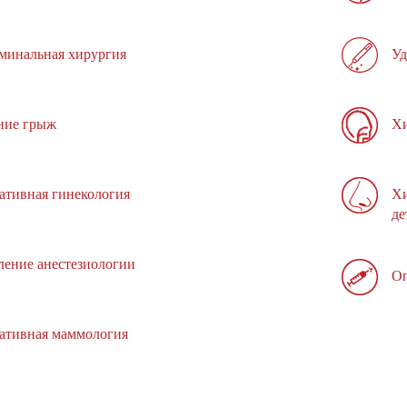
минальная хирургия
Уд
ние грыж
Хи
ативная гинекология
Хи
де
ление анестезиологии
Оп
ативная маммология