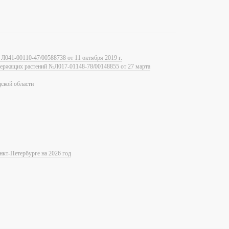
Л041-00110-47/00588738 от 11 октября 2019 г.
одержащих растений №Л017-01148-78/00148855 от 27 марта
ской области
нкт-Петербурге на 2026 год