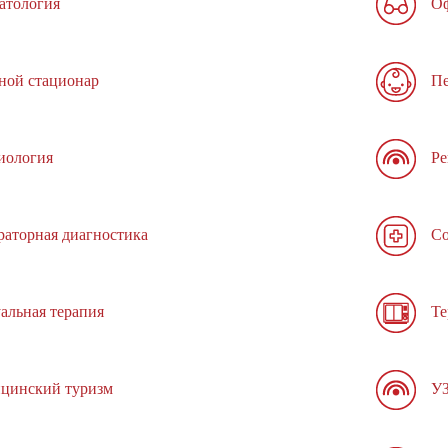
атология
Оф
ной стационар
Пе
иология
Ре
раторная диагностика
Со
альная терапия
Те
цинский туризм
У