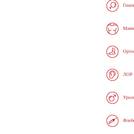
Гине
Мамм
Орто
ЛОР 
Урол
Флеб