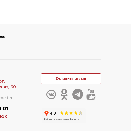
ess
Оставить отзыв
рг,
-кт, 60
med.ru
3 01
нок