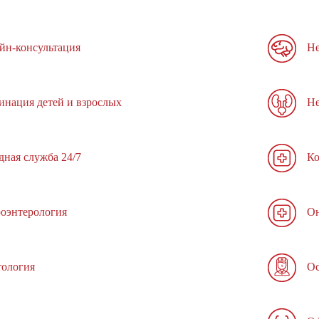
йн-консультация
Не
инация детей и взрослых
Не
дная служба 24/7
Ко
роэнтерология
Он
тология
Ос