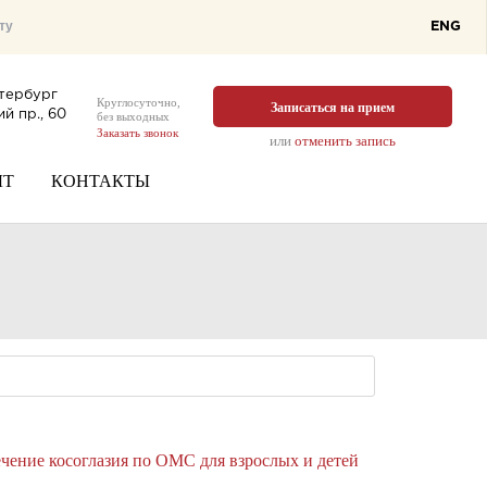
ENG
тербург
Круглосуточно,
Записаться на прием
й пр., 60
без выходных
Заказать звонок
или
отменить запись
ЫТ
КОНТАКТЫ
чение косоглазия по ОМС для взрослых и детей