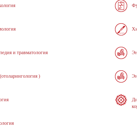
кология
Фу
ология
Хи
педия и травматология
Эн
(отоларингология )
Эн
огия
Ди
ко
ология