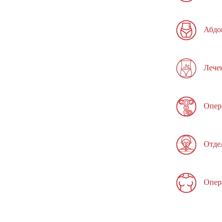
Абдо
Лече
Опер
Отде
Опер