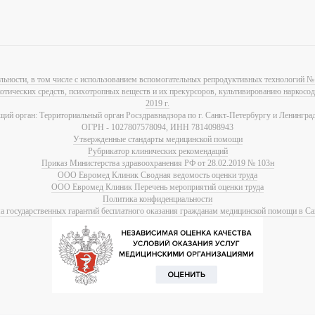
льности, в том числе с использованием вспомогательных репродуктивных технологий № 
котических средств, психотропных веществ и их прекурсоров, культивированию наркос
2019 г.
ий орган: Территориальный орган Росздравнадзора по г. Санкт-Петербургу и Ленинград
ОГРН - 1027807578094, ИНН 7814098943
Утвержденные стандарты медицинской помощи
Рубрикатор клинических рекомендаций
Приказ Министерства здравоохранения РФ от 28.02.2019 № 103н
ООО Евромед Клиник Сводная ведомость оценки труда
ООО Евромед Клиник Перечень мероприятий оценки труда
Политика конфиденциальности
 государственных гарантий бесплатного оказания гражданам медицинской помощи в Са