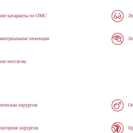
ние катаракты по ОМС
Ле
авитреальные инъекции
Ле
ние нистагма
тическая хирургия
Оп
латорная хирургия
Ор