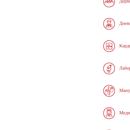
Дерм
Днев
Кард
Лабо
Ману
Меди