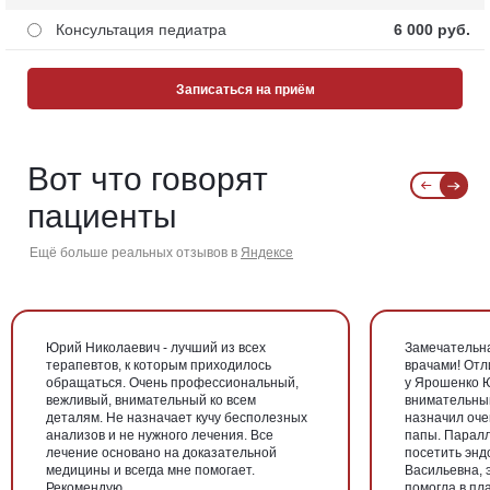
Консультация педиатра
6 000 pуб.
Записаться на приём
Вот что говорят
пациенты
Ещё больше реальных отзывов в
Яндексе
Юрий Николаевич - лучший из всех
Замечательна
терапевтов, к которым приходилось
врачами! От
обращаться. Очень профессиональный,
у Ярошенко Ю
вежливый, внимательный ко всем
внимательный
деталям. Не назначает кучу бесполезных
назначил оче
анализов и не нужного лечения. Все
папы. Парал
лечение основано на доказательной
посетить энд
медицины и всегда мне помогает.
Васильевна, 
Рекомендую...
помогла в пл