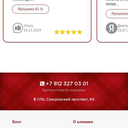
попра...
Ярошенко Ю. Н.
Ярошенко
Ольга
Диана
16.11.2024
15.07
+7 812 327 03 01
Круглосуточно без выходных
CПб, Суворовский проспект, 60
Блог
О клинике