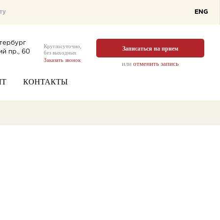
ENG
тербург
Круглосуточно,
Записаться на прием
й пр., 60
без выходных
Заказать звонок
или
отменить запись
ЫТ
КОНТАКТЫ