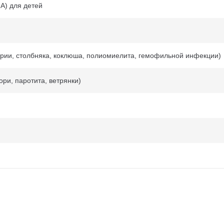
 А) для детей
ерии, столбняка, коклюша, полиомиелита, гемофильной инфекции)
ри, паротита, ветрянки)
х