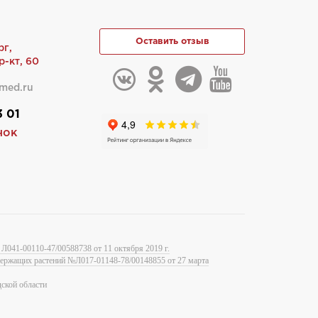
Оставить отзыв
рг,
-кт, 60
med.ru
3 01
нок
Л041-00110-47/00588738 от 11 октября 2019 г.
одержащих растений №Л017-01148-78/00148855 от 27 марта
ской области