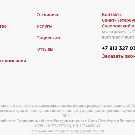
Контакты
О клинике
Санкт-Петербу
Суворовский пр
тво
Услуги
режим работы 24/7
euromed@euro
Пациентам
+7 812 327 0
Отзывы
Заказать зво
ых компаний
льности, в том числе с использованием вспомогательных репродуктивных технологий № 
котических средств, психотропных веществ и их прекурсоров, культивированию наркос
2019 г.
ий орган: Территориальный орган Росздравнадзора по г. Санкт-Петербургу и Ленинград
ОГРН - 1027807578094, ИНН 7814098943
Утвержденные стандарты медицинской помощи