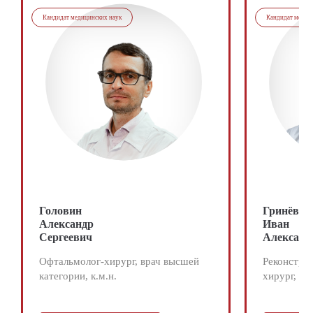
Кандидат медицинских наук
Кандидат медиц
Головин
Гринёв
Александр
Иван
Сергеевич
Александ
Офтальмолог-хирург, врач высшей
Реконстру
категории, к.м.н.
хирург, ма