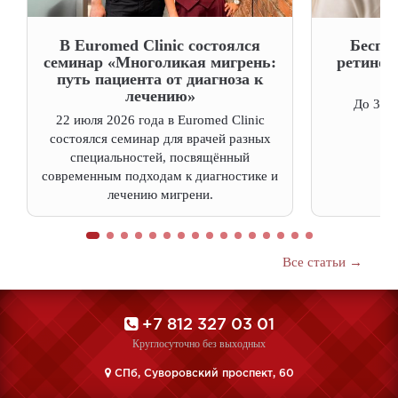
В Euromed Clinic состоялся
Беспл
семинар «Многоликая мигрень:
ретинол
путь пациента от диагноза к
лечению»
До 31 а
22 июля 2026 года в Euromed Clinic
состоялся семинар для врачей разных
специальностей, посвящённый
современным подходам к диагностике и
лечению мигрени.
Все статьи →
+7 812 327 03 01
Круглосуточно без выходных
CПб, Суворовский проспект, 60