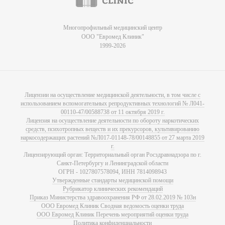
Многопрофильный медицинский центр
ООО "Евромед Клиник"
1999-2026
Лицензии на осуществление медицинской деятельности, в том числе с
использованием вспомогательных репродуктивных технологий № Л041-
00110-47/00588738 от 11 октября 2019 г.
Лицензия на осуществление деятельности по обороту наркотических
средств, психотропных веществ и их прекурсоров, культивированию
наркосодержащих растений №Л017-01148-78/00148855 от 27 марта 2019
г.
Лицензирующий орган: Территориальный орган Росздравнадзора по г.
Санкт-Петербургу и Ленинградской области
ОГРН - 1027807578094, ИНН 7814098943
Утвержденные стандарты медицинской помощи
Рубрикатор клинических рекомендаций
Приказ Министерства здравоохранения РФ от 28.02.2019 № 103н
ООО Евромед Клиник Сводная ведомость оценки труда
ООО Евромед Клиник Перечень мероприятий оценки труда
Политика конфиденциальности