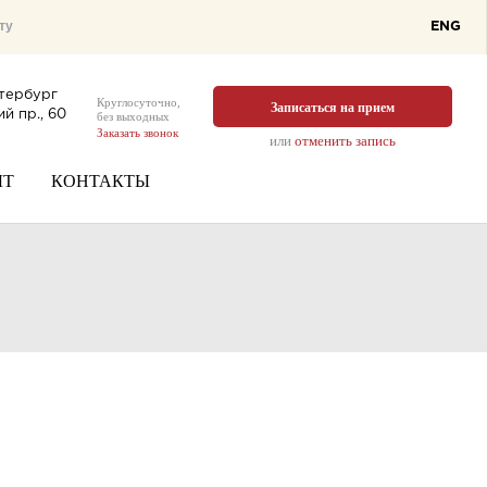
ENG
тербург
Круглосуточно,
Записаться на прием
й пр., 60
без выходных
Заказать звонок
или
отменить запись
ЫТ
КОНТАКТЫ