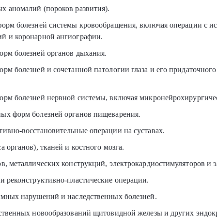
х аномалий (пороков развития).
форм болезней системы кровообращения, включая операции с и
ий и коронарной ангиографии.
орм болезней органов дыхания.
рм болезней и сочетанной патологии глаза и его придаточного 
форм болезней нервной системы, включая микронейрохирургичес
ных форм болезней органов пищеварения.
тивно-восстановительные операции на суставах.
а органов), тканей и костного мозга.
ов, металлических конструкций, электрокардиостимуляторов и э
 и реконструктивно-пластические операции.
сомных нарушений и наследственных болезней.
ественных новообразований щитовидной железы и других эндок