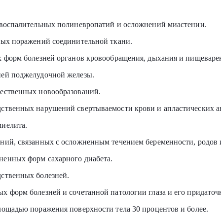
х воспалительных полиневропатий и осложнений миастении.
ных поражений соединительной ткани.
х форм болезней органов кровообращения, дыхания и пищеварен
ней поджелудочной железы.
чественных новообразований.
дственных нарушений свертываемости крови и апластических а
миелита.
ний, связанных с осложненным течением беременности, родов 
ненных форм сахарного диабета.
дственных болезней.
х форм болезней и сочетанной патологии глаза и его придаточ
лощадью поражения поверхности тела 30 процентов и более.