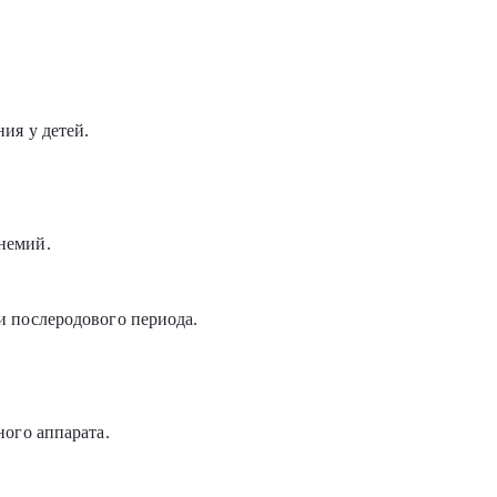
ия у детей.
немий.
и послеродового периода.
ного аппарата.