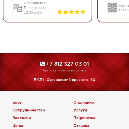
Пользователь
Жанна
Продокторов
17.05
12.06.2026
+7 812 327 03 01
Круглосуточно без выходных
CПб, Суворовский проспект, 60
Блог
О клинике
Сотрудничество
Услуги
Вакансии
Пациентам
Цены
Отзывы