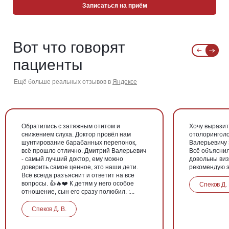
Записаться на приём
Вот что говорят
пациенты
Ещё больше реальных отзывов в
Яндексе
Обратились с затяжным отитом и
Хочу выразит
снижением слуха. Доктор провёл нам
отолоринголо
шунтирование барабанных перепонок,
Валерьевичу 
всё прошло отлично. Дмитрий Валерьевич
Всё объяснил
- самый лучший доктор, ему можно
довольны виз
доверить самое ценное, это наши дети.
рекомендую эт
Всё всегда разъяснит и ответит на все
вопросы. 👍🔥❤️ К детям у него особое
Спеков Д. 
отношение, сын его сразу полюбил. :...
Спеков Д. В.