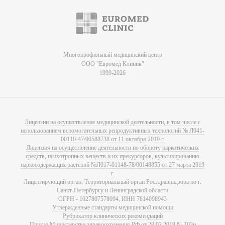
Многопрофильный медицинский центр
ООО "Евромед Клиник"
1999-2026
Лицензии на осуществление медицинской деятельности, в том числе с
использованием вспомогательных репродуктивных технологий № Л041-
00110-47/00588738 от 11 октября 2019 г.
Лицензия на осуществление деятельности по обороту наркотических
средств, психотропных веществ и их прекурсоров, культивированию
наркосодержащих растений №Л017-01148-78/00148855 от 27 марта 2019
г.
Лицензирующий орган: Территориальный орган Росздравнадзора по г.
Санкт-Петербургу и Ленинградской области
ОГРН - 1027807578094, ИНН 7814098943
Утвержденные стандарты медицинской помощи
Рубрикатор клинических рекомендаций
Приказ Министерства здравоохранения РФ от 28.02.2019 № 103н