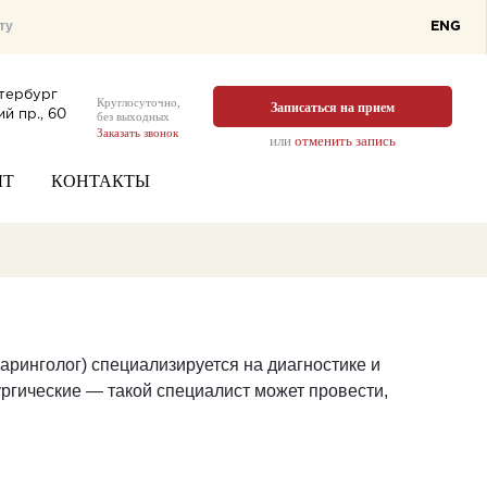
ENG
тербург
Круглосуточно,
Записаться на прием
й пр., 60
без выходных
Заказать звонок
или
отменить запись
ЫТ
КОНТАКТЫ
аринголог)
специализируется на диагностике и
рургические ― такой специалист может провести,