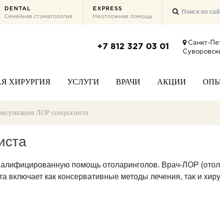
DENTAL
EXPRESS
Семейная стоматология
Неотложная помощь
Санкт-Пе
+7 812 327 03 01
Суворовски
Я ХИРУРГИЯ
УСЛУГИ
ВРАЧИ
АКЦИИ
ОП
онсультация ЛОР специалиста
иста
валифицированную помощь отоларинголов. Врач-ЛОР (отол
ота включает как консервативные методы лечения, так и хи