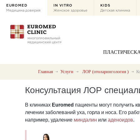
EUROMED
IN VITRO
KIDS
Медицина доверия
Женское здоровье
Детская клиника
ПЛАСТИЧЕСКА
Главная
Услуги
ЛОР (отоларингология )
К
Консультация ЛОР специал
В клиниках
Euromed
пациенты могут получить к
лечении заболеваний уха, горла и носа. Его раб
например, удаление
миндалин
или
аденоидов
.