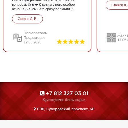
Всё всегда разъяснит и ответит на все
вопросы. 👍🔥❤️ К детям у него особое
Спеков Д. 
отношение, сын его сразу полюбил. :...
Спеков Д. В.
Пользователь
Жанна
Продокторов
17.05
12.06.2026
+7 812 327 03 01
Круглосуточно без выходных
CПб, Суворовский проспект, 60