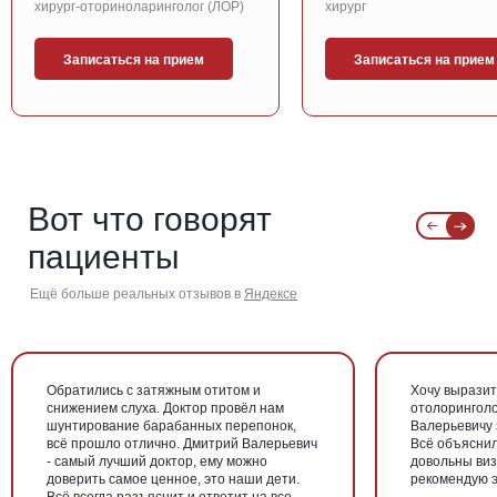
хирург-оториноларинголог (ЛОР)
хирург
Записаться на прием
Записаться на прием
Вот что говорят
пациенты
Ещё больше реальных отзывов в
Яндексе
Обратились с затяжным отитом и
Хочу выразит
снижением слуха. Доктор провёл нам
отолоринголо
шунтирование барабанных перепонок,
Валерьевичу 
всё прошло отлично. Дмитрий Валерьевич
Всё объяснил
- самый лучший доктор, ему можно
довольны виз
доверить самое ценное, это наши дети.
рекомендую эт