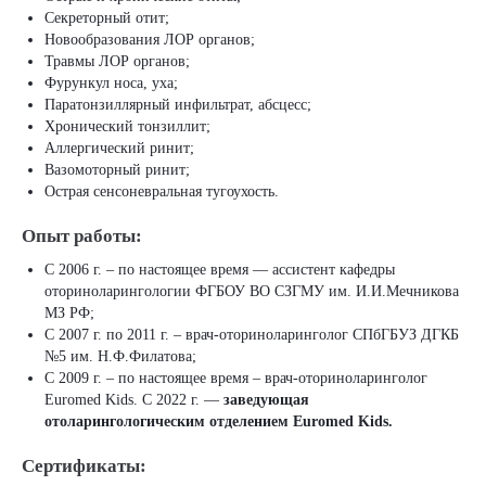
Секреторный отит;
Новообразования ЛОР органов;
Травмы ЛОР органов;
Фурункул носа, уха;
Паратонзиллярный инфильтрат, абсцесс;
Хронический тонзиллит;
Аллергический ринит;
Вазомоторный ринит;
Острая сенсоневральная тугоухость.
Опыт работы:
С 2006 г. – по настоящее время — ассистент кафедры
оториноларингологии ФГБОУ ВО СЗГМУ им. И.И.Мечникова
МЗ РФ;
С 2007 г. по 2011 г. – врач-оториноларинголог СПбГБУЗ ДГКБ
№5 им. Н.Ф.Филатова;
С 2009 г. – по настоящее время – врач-оториноларинголог
Euromed Kids. С 2022 г. —
заведующая
отоларингологическим отделением Euromed Kids.
Сертификаты: