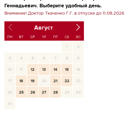
Геннадьевич. Выберите удобный день.
Внимание! Доктор Ткаченко Г.Г. в отпуске до 11.08.2026
Август
ПН
ВТ
СР
ЧТ
ПТ
СБ
ВС
1
2
3
4
5
6
7
8
9
10
11
12
13
14
15
16
17
18
19
20
21
22
23
24
25
26
27
28
29
30
31