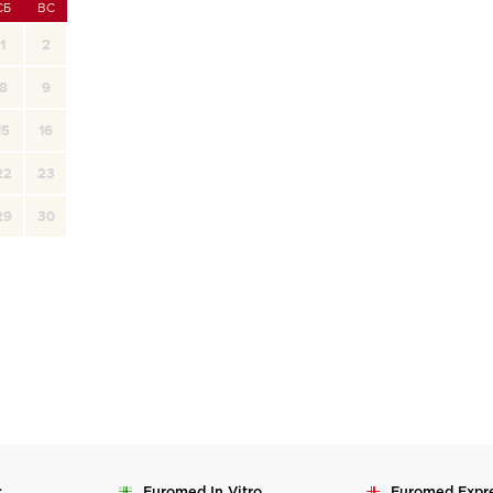
СБ
ВС
1
2
8
9
15
16
22
23
29
30
c
Euromed
In Vitro
Euromed
Expr