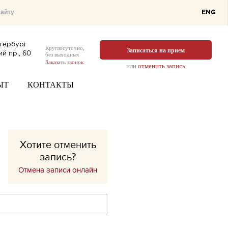
ENG
тербург
Круглосуточно,
Записаться на прием
й пр., 60
без выходных
Заказать звонок
или
отменить запись
ЫТ
КОНТАКТЫ
Хотите отменить
запись?
Отмена записи онлайн