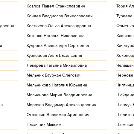
Козлов Павел Станиславович
Тория А
Коняев Владислав Вячеславович
Туриева
ндровна
Костикова Ольга Александровна
Фоменко
Котенко Наталья Николаевна
Хафизов
а
Кудрова Александра Сергеевна
Хачатур
Кузнецова Алла Васильевна
Хоконов
Лекарева Татьяна Михайловна
Челашан
Мельник Бауржан Олегович
Чернова
Мельникова Наталия Юрьевна
Чиглинц
Молчанова Мария Владимировна
Шайденк
на
Морозов Владимир Александрович
Шевчук 
Оганесян Владимир Арменович
Шелихов
Пасечник Максим
Шемякин