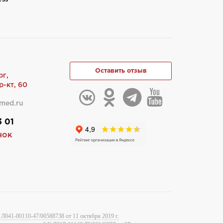
Оставить отзыв
рг,
-кт, 60
med.ru
3 01
нок
Л041-00110-47/00588738 от 11 октября 2019 г.