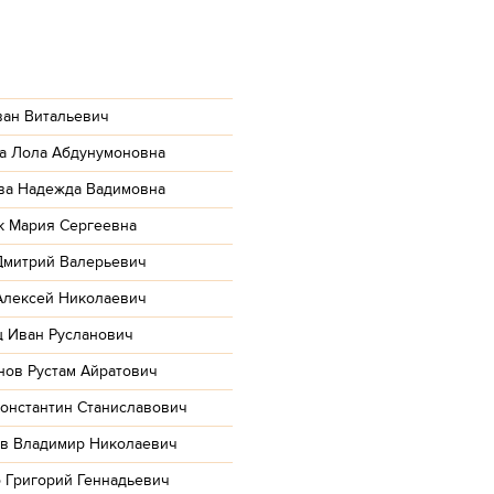
ван Витальевич
а Лола Абдунумоновна
ва Надежда Вадимовна
к Мария Сергеевна
Дмитрий Валерьевич
Алексей Николаевич
ц Иван Русланович
нов Рустам Айратович
Константин Станиславович
ов Владимир Николаевич
 Григорий Геннадьевич