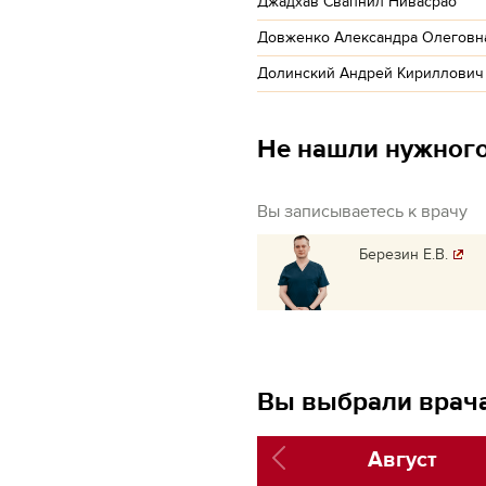
Джадхав Свапнил Нивасрао
Довженко Александра Олеговн
Долинский Андрей Кириллович
Не нашли нужного
Вы записываетесь к врачу
Березин Е.В.
Вы выбрали врача
Август