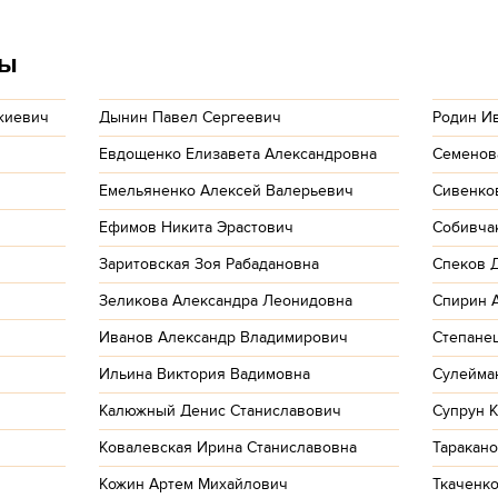
ты
жиевич
Дынин Павел Сергеевич
Родин И
Евдощенко Елизавета Александровна
Семенов
Емельяненко Алексей Валерьевич
Сивенко
ч
Ефимов Никита Эрастович
Собивча
Заритовская Зоя Рабадановна
Спеков 
Зеликова Александра Леонидовна
Спирин 
Иванов Александр Владимирович
Степане
Ильина Виктория Вадимовна
Сулейма
Калюжный Денис Станиславович
Супрун 
Ковалевская Ирина Станиславовна
Таракан
Кожин Артем Михайлович
Ткаченко