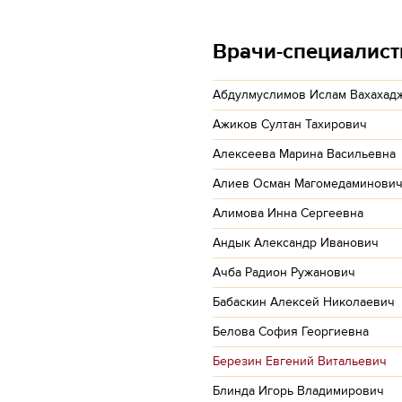
Врачи-специалис
Абдулмуслимов Ислам Вахахад
Ажиков Султан Тахирович
Алексеева Марина Васильевна
Алиев Осман Магомедаминови
Алимова Инна Сергеевна
Андык Александр Иванович
Ачба Радион Ружанович
Бабаскин Алексей Николаевич
Белова София Георгиевна
Березин Евгений Витальевич
Блинда Игорь Владимирович