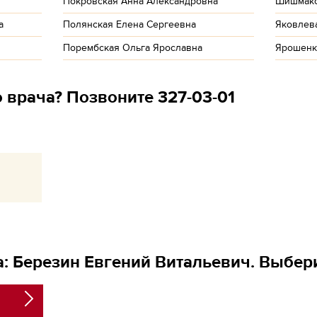
Покровская Анна Александровна
Шишмако
а
Полянская Елена Сергеевна
Яковлев
Порембская Ольга Ярославна
Ярошенк
 врача? Позвоните 327-03-01
: Березин Евгений Витальевич. Выбер