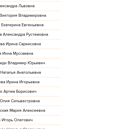
лександра Львовна
 Виктория Владимировна
 Екатерина Евгеньевна
а Александра Рустемовна
ова Ирина Саркисовна
а Инна Муссаевна
иди Владимир Юрьевич
 Наталья Анатольевна
ева Ирина Игорьевна
о Артем Борисович
Юлия Сильвестровна
ская Мария Алексеевна
 Игорь Олегович