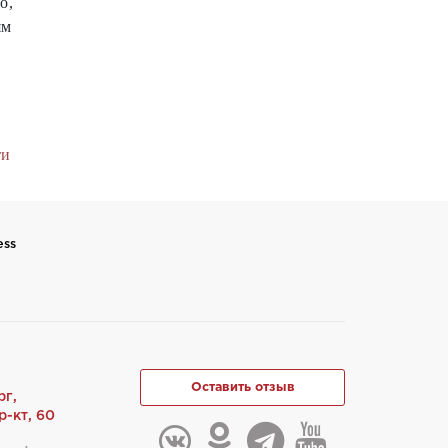
о,
ям
ти
ess
Оставить отзыв
рг,
-кт, 60