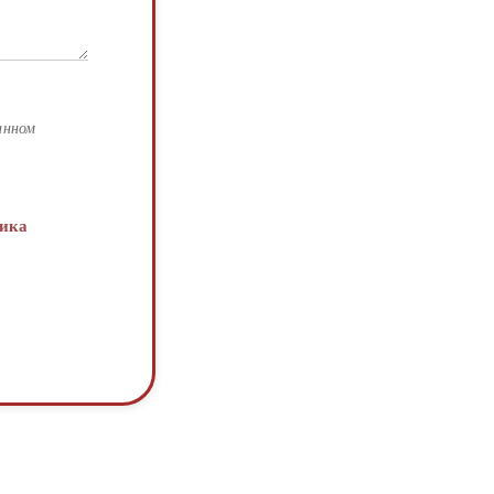
анном
ика