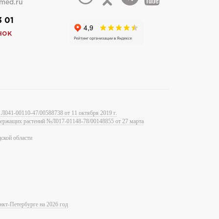
med.ru
3 01
нок
Л041-00110-47/00588738 от 11 октября 2019 г.
одержащих растений №Л017-01148-78/00148855 от 27 марта
ской области
нкт-Петербурге на 2026 год