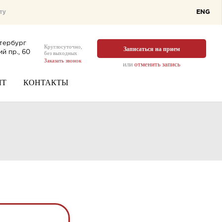
ENG
тербург
Круглосуточно,
Записаться на прием
й пр., 60
без выходных
Заказать звонок
или
отменить запись
ЫТ
КОНТАКТЫ