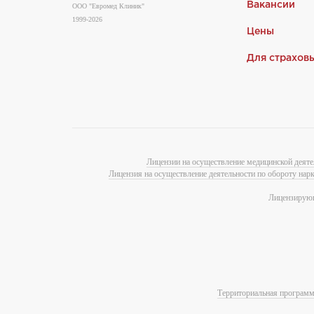
Вакансии
ООО "Евромед Клиник"
1999-2026
Цены
Для страхов
Лицензии на осуществление медицинской деяте
Лицензия на осуществление деятельности по обороту нар
Лицензирующ
Территориальная программа