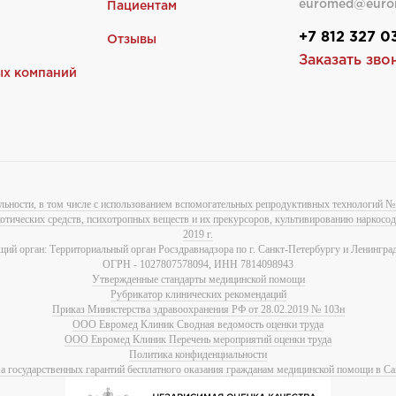
euromed@euro
Пациентам
+7 812 327 0
Отзывы
Заказать зво
ых компаний
льности, в том числе с использованием вспомогательных репродуктивных технологий № 
котических средств, психотропных веществ и их прекурсоров, культивированию наркос
2019 г.
ий орган: Территориальный орган Росздравнадзора по г. Санкт-Петербургу и Ленинград
ОГРН - 1027807578094, ИНН 7814098943
Утвержденные стандарты медицинской помощи
Рубрикатор клинических рекомендаций
Приказ Министерства здравоохранения РФ от 28.02.2019 № 103н
ООО Евромед Клиник Сводная ведомость оценки труда
ООО Евромед Клиник Перечень мероприятий оценки труда
Политика конфиденциальности
 государственных гарантий бесплатного оказания гражданам медицинской помощи в Са