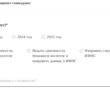
ациент совпадают
луг)*
од
2024 год
2023 год
гинал на
Выдать оригинал на
Направить свед
осителе
бумажном носителе и
ИФНС
направить данные в ИФНС
мления о готовности*