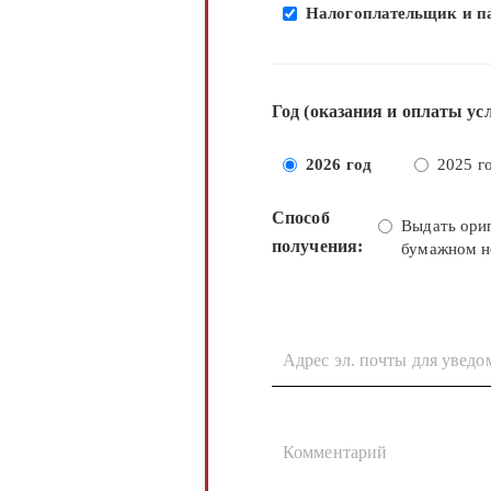
Налогоплательщик и п
Год (оказания и оплаты ус
2026 год
2025 г
Способ
Выдать ори
получения:
бумажном н
Адрес эл. почты для уведо
Комментарий