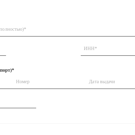
полностью)*
ИНН*
порт)*
Номер
Дата выдачи