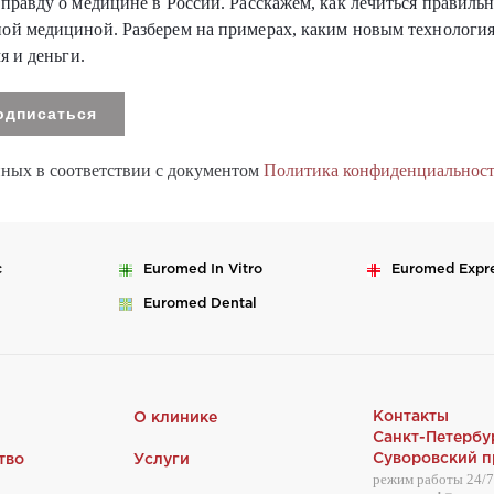
 правду о медицине в России. Расскажем, как лечиться правильн
ной медициной. Разберем на примерах, каким новым технологи
я и деньги.
нных в соответствии с документом
Политика конфиденциальнос
c
Euromed
In Vitro
Euromed
Expr
Euromed
Dental
Контакты
О клинике
Санкт-Петербу
Суворовский пр
тво
Услуги
режим работы 24/7