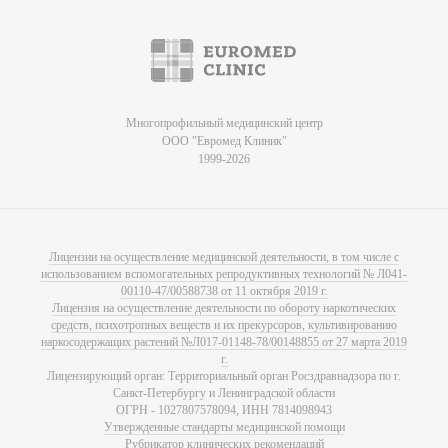
Многопрофильный медицинский центр
ООО "Евромед Клиник"
1999-2026
Лицензии на осуществление медицинской деятельности, в том числе с
использованием вспомогательных репродуктивных технологий № Л041-
00110-47/00588738 от 11 октября 2019 г.
Лицензия на осуществление деятельности по обороту наркотических
средств, психотропных веществ и их прекурсоров, культивированию
наркосодержащих растений №Л017-01148-78/00148855 от 27 марта 2019
г.
Лицензирующий орган: Территориальный орган Росздравнадзора по г.
Санкт-Петербургу и Ленинградской области
ОГРН - 1027807578094, ИНН 7814098943
Утвержденные стандарты медицинской помощи
Рубрикатор клинических рекомендаций