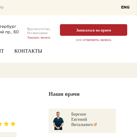
ENG
тербург
Круглосуточно,
Записаться на прием
й пр., 60
без выходных
Заказать звонок
или
отменить запись
ЫТ
КОНТАКТЫ
Наши врачи
Березин
Евгений
Витальевич