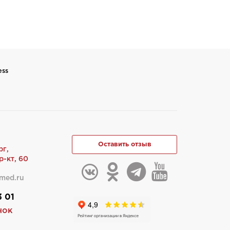
ess
Оставить отзыв
рг,
-кт, 60
med.ru
3 01
нок