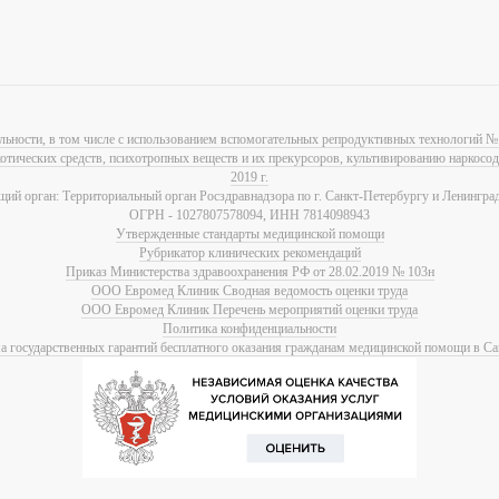
льности, в том числе с использованием вспомогательных репродуктивных технологий № 
котических средств, психотропных веществ и их прекурсоров, культивированию наркос
2019 г.
ий орган: Территориальный орган Росздравнадзора по г. Санкт-Петербургу и Ленинград
ОГРН - 1027807578094, ИНН 7814098943
Утвержденные стандарты медицинской помощи
Рубрикатор клинических рекомендаций
Приказ Министерства здравоохранения РФ от 28.02.2019 № 103н
ООО Евромед Клиник Сводная ведомость оценки труда
ООО Евромед Клиник Перечень мероприятий оценки труда
Политика конфиденциальности
 государственных гарантий бесплатного оказания гражданам медицинской помощи в Са