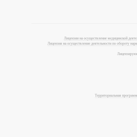
Лицензии на осуществление медицинской деяте
Лицензия на осуществление деятельности по обороту нар
Лицензирующ
Территориальная программа