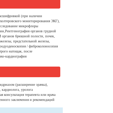
расшифровкой (при наличии
холтеровского мониторирования ЭКГ),
Исследование микрофлоры
чин,Рентгенография органов грудной
И органов брюшной полости, почек,
железы, предстательной железы,
родуоденоскопия / фиброколоносопия
трого натощак, после
эхо-кардиография
идриазом (расширение зрачка),
, кардиолога, уролога
я консультация терапевта или врача
енного заключения и рекомендаций