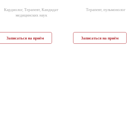
Кардиолог, Терапевт, Кандидат
Терапевт, пульмонолог
медицинских наук
Записаться на приём
Записаться на приём