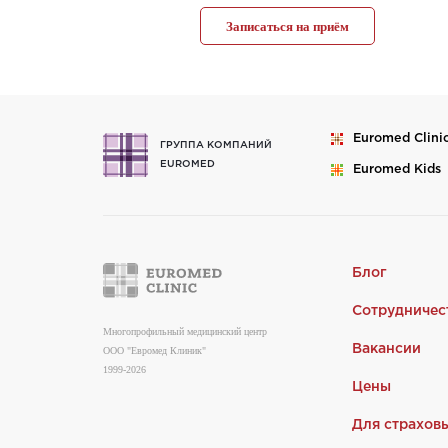
Записаться на приём
Euromed
Clini
ГРУППА КОМПАНИЙ
EUROMED
Euromed
Kids
Блог
Сотрудничес
Многопрофильный медицинский центр
Вакансии
ООО "Евромед Клиник"
1999-2026
Цены
Для страхов