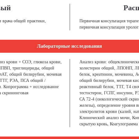
вый
Рас
и врача общей практики,
Первичная консультация терапе
первичная консультация уролог
Лабораторные исследования
из крови + СОЭ, глюкоза крови,
Анализ крови: общеклинически
ПВП, триглицериды, общий
холестерин общий, ЛПОНП, Л
АлАТ, общий билирубин, мочевая
белок, креатинин, мочевина, А
 ТТГ, РЭА, ПСА общий /
общий билирубин, мочевая кис
. Копрограмма + исследование
реактивный белок, ТТГ, Т4 св
а скрининговая
тестостерон, ГСПГ, инсулин, 
СА 72-4 (онкологический скр
железы), определение уровня в
электролитов крови (калий, нат
Клинический анализ мочи, Коп
скрытую кровь, Коагулограмма