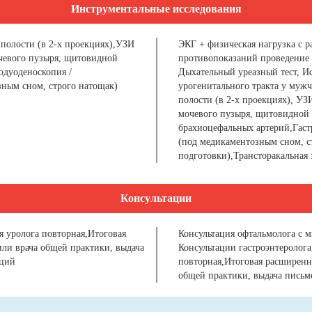
Инструментальные исследования
полости (в 2-х проекциях),УЗИ
ЭКГ + физическая нагрузка с 
чевого пузыря, щитовидной
противопоказаний проведение 
одуоденоскопия /
Дыхательный уреазный тест, 
ным сном, строго натощак)
урогенитального тракта у муж
полости (в 2-х проекциях), УЗ
мочевого пузыря, щитовидной 
брахиоцефальных артерий,Гаст
(под медикаментозным сном, с
подготовки),Трансторакальная 
Консультации
я уролога повторная,Итоговая
Консультация офтальмолога с м
или врача общей практики, выдача
Консультации гастроэнтеролога
аций
повторная,Итоговая расширенна
общей практики, выдача письм