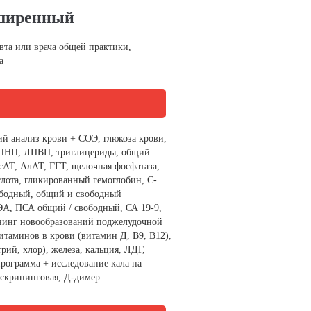
ширенный
вта или врача общей практики,
а
й анализ крови + СОЭ, глюкоза крови,
ПНП, ЛПВП, триглицериды, общий
сАТ, АлАТ, ГГТ, щелочная фосфатаза,
лота, гликированный гемоглобин, С-
ободный, общий и свободный
РЭА, ПСА общий / свободный, СА 19-9,
ининг новообразований поджелудочной
итаминов в крови (витамин Д, В9, В12),
рий, хлор), железа, кальция, ЛДГ,
рограмма + исследование кала на
 скрининговая, Д-димер