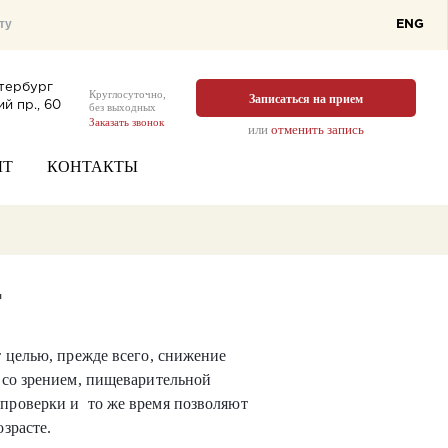
ENG
тербург
Круглосуточно,
Записаться на прием
й пр., 60
без выходных
Заказать звонок
или
отменить запись
ЫТ
КОНТАКТЫ
т
 целью, прежде всего, снижение
 со зрением, пищеварительной
проверки и то же время позволяют
зрасте.