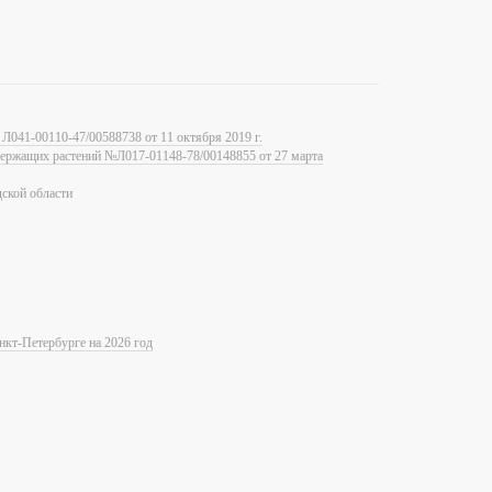
Л041-00110-47/00588738 от 11 октября 2019 г.
одержащих растений №Л017-01148-78/00148855 от 27 марта
ской области
нкт-Петербурге на 2026 год