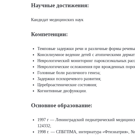
Научные достижения:
Кандидат медицинских наук
Компетенции:
Темповые задержки речи и различные формы речевых
Консилиумное ведение детей с атопическими дермат
Неврологический мониторинг пароксизмальных расст
Неврологические осложнения при врожденных порока
Головные боли различного генеза;
Задержки психоречевого развития;
Цереброастенические состояния;
Когнитивные дисфункции.
Основное образование:
1997 г — Ленинградский педиатрический медицинск
124332;
1998 г. — СПБГПМА, интернатура «Фтизиатрия», №