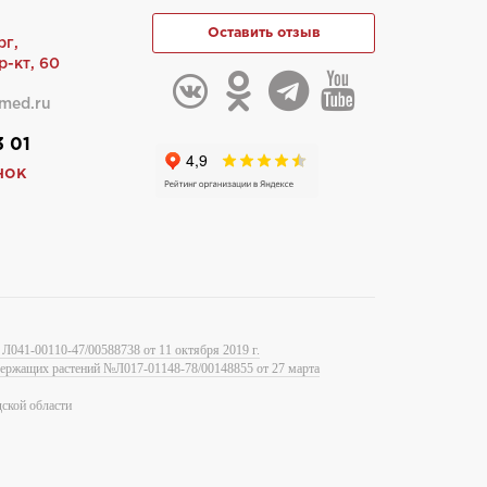
Оставить отзыв
рг,
-кт, 60
med.ru
3 01
нок
Л041-00110-47/00588738 от 11 октября 2019 г.
одержащих растений №Л017-01148-78/00148855 от 27 марта
ской области