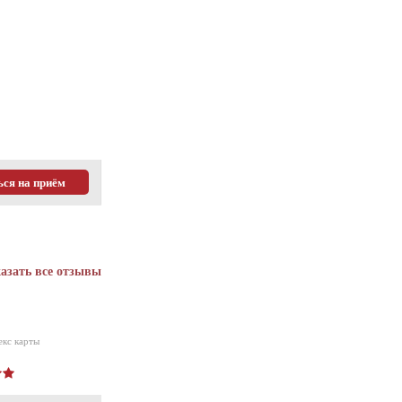
ься на приём
азать все отзывы
екс карты