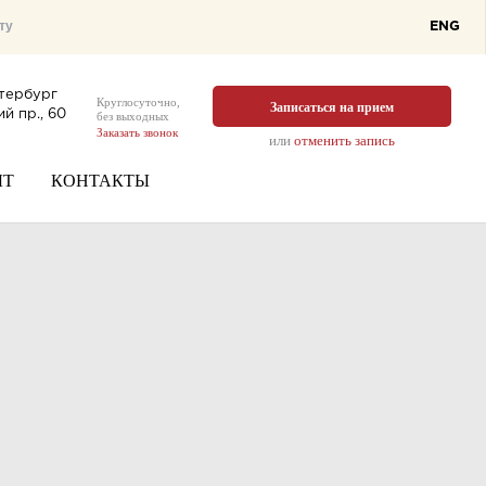
ENG
тербург
Круглосуточно,
Записаться на прием
й пр., 60
без выходных
Заказать звонок
или
отменить запись
ЫТ
КОНТАКТЫ