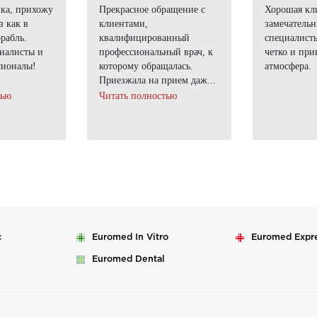
ка, прихожу
Прекрасное обращение с
Хорошая кл
з как в
клиентами,
замечатель
рабль.
квалифицированный
специалисты
иалисты и
профессиональный врач, к
четко и при
сионалы!
которому обращалась.
атмосфера.
Приезжала на прием даж...
тью
Читать полностью
c
Euromed
In Vitro
Euromed
Expr
Euromed
Dental