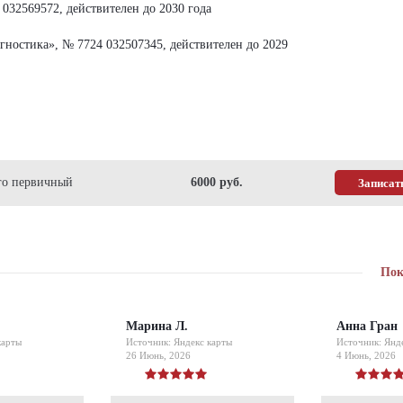
032569572, действителен до 2030 года
ностика», № 7724 032507345, действителен до 2029
ого первичный
6000 pуб.
Записат
Пок
Марина Л.
Анна Гран
карты
Источник: Яндекс карты
Источник: Янд
26 Июнь, 2026
4 Июнь, 2026