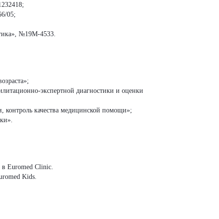
1232418;
6/05;
тика», №19М-4533.
возраста»;
билитационно-экспертной диагностики и оценки
и, контроль качества медицинской помощи»;
ки».
в Euromed Clinic.
uromed Kids.