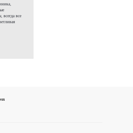
иника,
ные
, всегда все
ветливая
ess