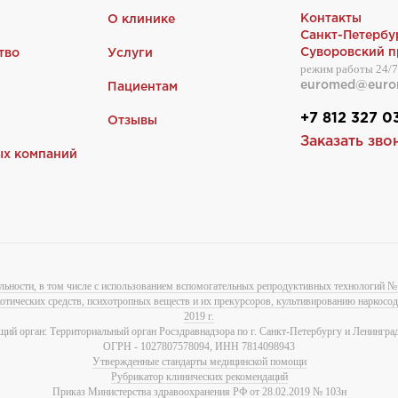
Контакты
О клинике
Санкт-Петербу
Суворовский пр
тво
Услуги
режим работы 24/7
euromed@euro
Пациентам
+7 812 327 0
Отзывы
Заказать зво
ых компаний
льности, в том числе с использованием вспомогательных репродуктивных технологий № 
котических средств, психотропных веществ и их прекурсоров, культивированию наркос
2019 г.
ий орган: Территориальный орган Росздравнадзора по г. Санкт-Петербургу и Ленинград
ОГРН - 1027807578094, ИНН 7814098943
Утвержденные стандарты медицинской помощи
Рубрикатор клинических рекомендаций
Приказ Министерства здравоохранения РФ от 28.02.2019 № 103н