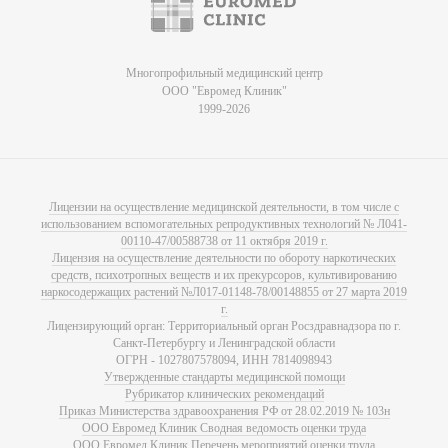
Многопрофильный медицинский центр
ООО "Евромед Клиник"
1999-2026
Лицензии на осуществление медицинской деятельности, в том числе с
использованием вспомогательных репродуктивных технологий № Л041-
00110-47/00588738 от 11 октября 2019 г.
Лицензия на осуществление деятельности по обороту наркотических
средств, психотропных веществ и их прекурсоров, культивированию
наркосодержащих растений №Л017-01148-78/00148855 от 27 марта 2019
г.
Лицензирующий орган: Территориальный орган Росздравнадзора по г.
Санкт-Петербургу и Ленинградской области
ОГРН - 1027807578094, ИНН 7814098943
Утвержденные стандарты медицинской помощи
Рубрикатор клинических рекомендаций
Приказ Министерства здравоохранения РФ от 28.02.2019 № 103н
ООО Евромед Клиник Сводная ведомость оценки труда
ООО Евромед Клиник Перечень мероприятий оценки труда