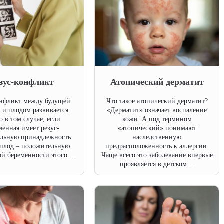
зус-конфликт
Атопический дерматит
онфликт между будущей
Что такое атопический дерматит?
 и плодом развивается
«Дерматит» означает воспаление
о в том случае, если
кожи. А под термином
менная имеет резус-
«атопический» понимают
ельную принадлежность
наследственную
 плод – положительную.
предрасположенность к аллергии.
ой беременности этого…
Чаще всего это заболевание впервые
проявляется в детском…