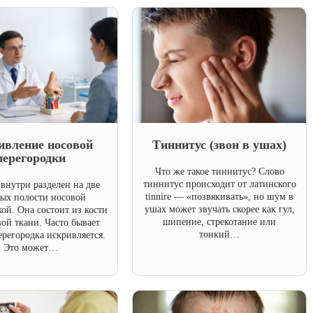
ивление носовой
Тиннитус (звон в ушах)
перегородки
Что же такое тиннитус? Слово
тиннитус происходит от латинского
внутри разделен на две
tinnire — «позвякивать», но шум в
ых полости носовой
ушах может звучать скорее как гул,
ой. Она состоит из кости
шипение, стрекотание или
ой ткани. Часто бывает
тонкий…
перегородка искривляется.
Это может…