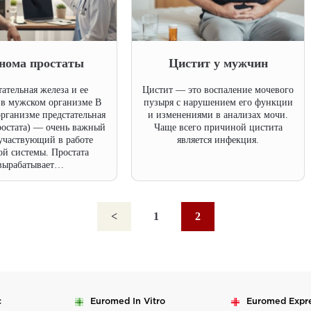
нома простаты
Цистит у мужчин
ательная железа и ее
Цистит — это воспаление мочевого
в мужском организме В
пузыря с нарушением его функции
рганизме предстательная
и изменениями в анализах мочи.
ростата) — очень важный
Чаще всего причиной цистита
 участвующий в работе
является инфекция.
ой системы. Простата
вырабатывает…
<
1
2
c
Euromed
In Vitro
Euromed
Expr