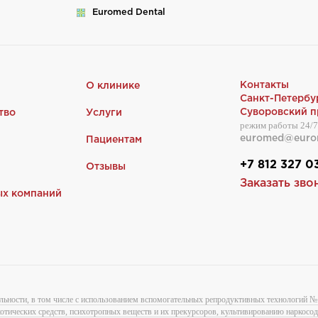
Euromed
Dental
Контакты
О клинике
Санкт-Петербу
Суворовский пр
тво
Услуги
режим работы 24/7
euromed@euro
Пациентам
+7 812 327 0
Отзывы
Заказать зво
ых компаний
льности, в том числе с использованием вспомогательных репродуктивных технологий № 
котических средств, психотропных веществ и их прекурсоров, культивированию наркос