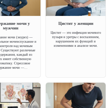
ержание мочи у
Цистит у женщин
мужчин
Цистит — это инфекция мочевого
пузыря и уретры с воспалением,
ание мочи (энурез) —
нарушением их функций и
льное мочеиспускание и
изменениями в анализе мочи.
 контроля над мочевым
 Существуют различные
едержания, каждый из
х имеет собственную
оматику. Стрессовое
ержание мочи —…