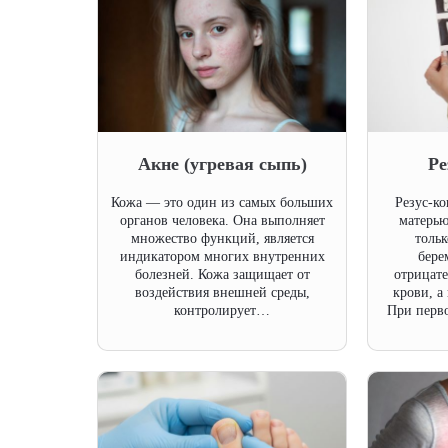
Акне (угревая сыпь)
Ре
Кожа — это один из самых больших
Резус-к
органов человека. Она выполняет
матерью
множество функций, является
тольк
индикатором многих внутренних
бере
болезней. Кожа защищает от
отрицат
воздействия внешней среды,
крови, а
контролирует…
При перв