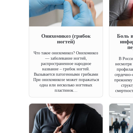
Онихомикоз (грибок
Боль в
ногтей)
инфа
п
Что такое онихомикоз? Онихомикоз
— заболевание ногтей,
В Росси
распространенное народное
несмотря
название – грибок ногтей.
профилак
Вызывается патогенными грибками
сердечно-
При онихомикозе может поражаться
прежнему 
одна или несколько ногтевых
структ
пластинок…
смертнос