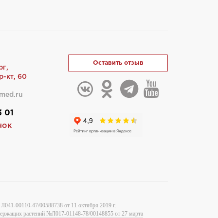
Оставить отзыв
рг,
-кт, 60
med.ru
3 01
нок
Л041-00110-47/00588738 от 11 октября 2019 г.
одержащих растений №Л017-01148-78/00148855 от 27 марта