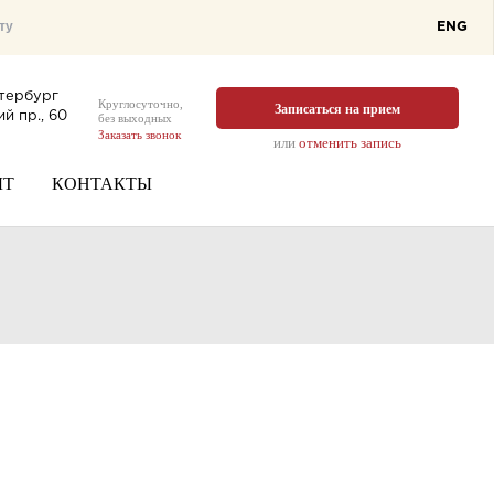
ENG
тербург
Круглосуточно,
Записаться на прием
й пр., 60
без выходных
Заказать звонок
или
отменить запись
ЫТ
КОНТАКТЫ