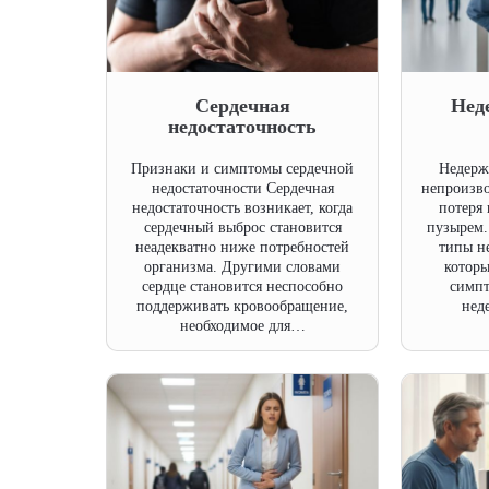
Сердечная
Нед
недостаточность
Признаки и симптомы сердечной
Недерж
недостаточности Сердечная
непроизво
недостаточность возникает, когда
потеря
сердечный выброс становится
пузырем.
неадекватно ниже потребностей
типы н
организма. Другими словами
которы
сердце становится неспособно
симпт
поддерживать кровообращение,
нед
необходимое для…