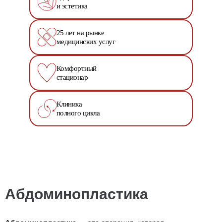
и эстетика
25 лет на рынке
медицинских услуг
Комфортный
стационар
Клиника
полного цикла
Абдоминопластика