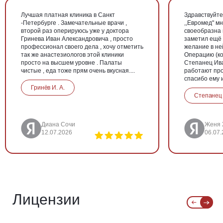
Лучшая платная клиника в Санкт
Здравствуйте,
-Петербурге . Замечательные врачи ,
,,Евромед" м
второй раз оперируюсь уже у доктора
своеобразна 
Гринева Иван Александровича , просто
заметил ещё 
профессионал своего дела , хочу отметить
желание в ней
так же анастезиологов этой клиники
Операцию (ко
просто на высшем уровне . Палаты
Степанец Ива
чистые , еда тоже прям очень вкусная....
работают пр
спасибо ему и 
Гринёв И. А.
Степанец 
Диана Сочи
Женя
12.07.2026
06.07
Лицензии