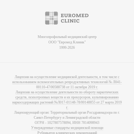
Многопрофильный медицинский центр
ООО "Евромед Клиник"
1999-2026
Лицензии на осуществление медицинской деятельности, в том числе с
использованием вспомогательных репродуктивных технологий № Л041-
00110-47/00588738 от 11 октября 2019 г.
Лицензия на осуществление деятельности по обороту наркотических
средств, психотропных веществ и их прекурсоров, культивированию
наркосодержащих растений №Л017-01148-78/00148855 от 27 марта 2019
г.
Лицензирующий орган: Территориальный орган Росздравнадзора по г.
Санкт-Петербургу и Ленинградской области
ОГРН - 1027807578094, ИНН 7814098943
Утвержденные стандарты медицинской помощи
Рубрикатор клинических рекомендаций