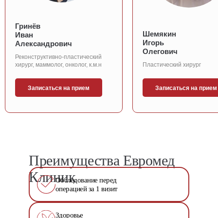
Гринёв
Шемякин
Иван
Игорь
Александрович
Олегович
Реконструктивно-пластический
хирург, маммолог, онколог, к.м.н
Пластический хирург
Записаться на прием
Записаться на прием
Преимущества Евромед
Клиник
Обследование перед
операцией за 1 визит
Здоровье