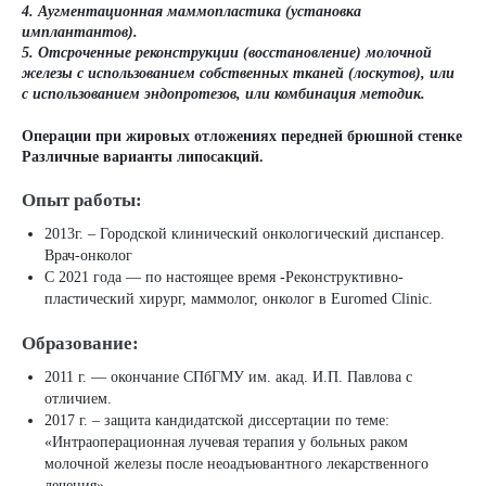
4. Аугментационная маммопластика (установка
имплантантов).
5. Отсроченные реконструкции (восстановление) молочной
железы с использованием собственных тканей (лоскутов), или
с использованием эндопротезов, или комбинация методик.
Операции при жировых отложениях передней брюшной стенке
Различные варианты липосакций.
Опыт работы:
2013г. – Городской клинический онкологический диспансер.
Врач-онколог
С 2021 года — по настоящее время -Реконструктивно-
пластический хирург, маммолог, онколог в Euromed Clinic.
Образование:
2011 г. — окончание СПбГМУ им. акад. И.П. Павлова с
отличием.
2017 г. – защита кандидатской диссертации по теме:
«Интраоперационная лучевая терапия у больных раком
молочной железы после неоадъювантного лекарственного
лечения».