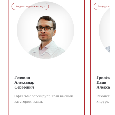
Кандидат медицинских наук
Кандидат медиц
Головин
Гринёв
Александр
Иван
Сергеевич
Александ
Офтальмолог-хирург, врач высшей
Реконстру
категории, к.м.н.
хирург, ма