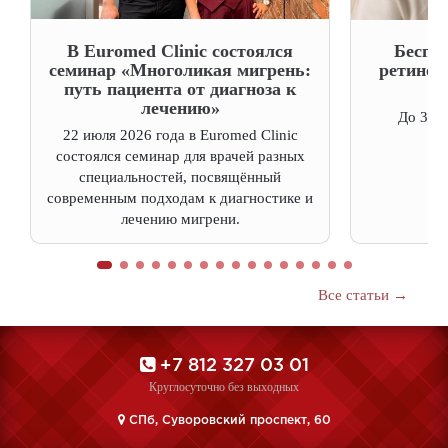
В Euromed Clinic состоялся
Беспл
семинар «Многоликая мигрень:
ретинол
путь пациента от диагноза к
лечению»
До 31 а
22 июля 2026 года в Euromed Clinic
состоялся семинар для врачей разных
специальностей, посвящённый
современным подходам к диагностике и
лечению мигрени.
Все статьи →
+7 812 327 03 01
Круглосуточно без выходных
CПб, Суворовский проспект, 60