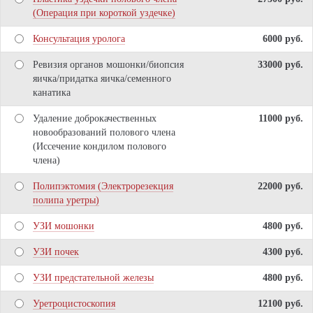
(Операция при короткой уздечке)
Консультация уролога
6000 pуб.
Ревизия органов мошонки/биопсия
33000 pуб.
яичка/придатка яичка/семенного
канатика
Удаление доброкачественных
11000 pуб.
новообразований полового члена
(Иссечение кондилом полового
члена)
Полипэктомия (Электрорезекция
22000 pуб.
полипа уретры)
УЗИ мошонки
4800 pуб.
УЗИ почек
4300 pуб.
УЗИ предстательной железы
4800 pуб.
Уретроцистоскопия
12100 pуб.