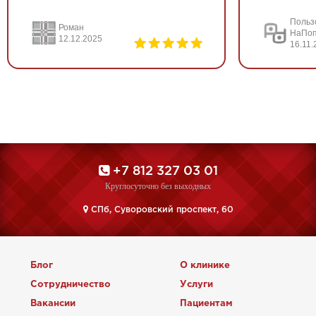
Польз
Роман
НаПоп
12.12.2025
16.11.
+7 812 327 03 01
Круглосуточно без выходных
CПб, Суворовский проспект, 60
Блог
О клинике
Сотрудничество
Услуги
Вакансии
Пациентам