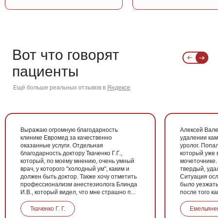
Вот что говорят
пациенты
Ещё больше реальных отзывов в
Яндексе
Выражаю огромную благодарность
Алексей Вале
клинике Евромед за качественно
удалении кам
оказанные услуги. Отдельная
уролог. Попа
благодарность доктору Ткаченко Г.Г.,
который уже 
который, по моему мнению, очень умный
мочеточнике.
врач, у которого "холодный ум", каким и
твердый, уда
должен быть доктор. Также хочу отметить
Ситуация осл
профессионализм анестезиолога Блинда
было уезжать
И.В., который видел, что мне страшно п...
после того как 
Ткаченко Г. Г.
Емельянен