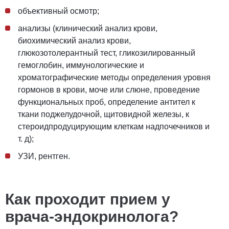
объективный
осмотр;
анализы (
клинический анализ крови
,
биохимический анализ крови
,
глюкозотолерантный тест
,
гликозилированный
гемоглобин
,
иммунологические и
хроматографические методы определения уровня
гормонов в крови, моче или слюне,
проведение
функциональных проб
,
определение антител к
ткани поджелудочной, щитовидной железы, к
стероидпродуцирующим клеткам надпочечников
и
т. д);
УЗИ, рентген.
Как проходит прием у
врача-эндокринолога?