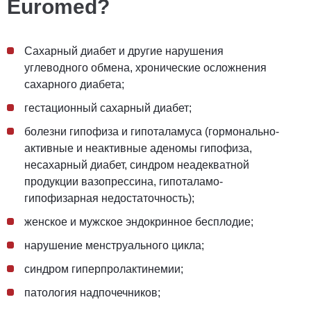
Euromed?
Сахарный
диабет и
другие нарушения
углеводного обмена, хронические осложнения
сахарного диабета
;
гестационный сахарный диабет;
болезни гипофиза и гипоталамуса (гормонально-
активные и неактивные
аденомы гипофиза
,
несахарный диабет,
синдром неадекватной
продукции вазопрессина, гипоталамо-
гипофизарная недостаточность
);
женское и мужское эндокринное бесплодие;
нарушени
е
менструального цикла;
синдром гиперпролактинемии
;
патологи
я
надпочечников;