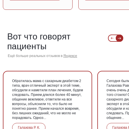
Вот что говорят
пациенты
Ещё больше реальных отзывов в
Яндексе
Обратилась мама с сахарным диабетом 2
Сегодня были
типа, врач отличный эксперт в этой теме,
Галахова Рав
обсудили и наметили план лечения, будем
очень очень д
следовать. Прием длился более 40 минут,
того стоило!
общение вежливое, ответили на все
сахарного ди
вопросы, объяснили то, что было не
эксперт в эт
понятно ранее. Прием начался вовремя,
обсудили и н
без лишних ожиданий, что не могло не
следовать. П
порадовать. Одноз...
общение...
Галахова Р. К.
Галахова Р