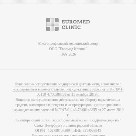
Многопрофильный медицинский центр
ООО "Евромед Клиник"
1999-2026
Лицензии на осуществление медицинской деятельности, в том числе с
использованием вспомогательных репродуктивных технологий № Л041-
00110-47/00588738 от 11 октября 2019 г.
Лицензия на осуществление деятельности по обороту наркотических
средств, психотропных веществ и их прекурсоров, культивированию
наркосодержащих растений №Л017-01148-78/00148855 от 27 марта 2019
г.
Лицензирующий орган: Территориальный орган Росздравнадзора по г.
Санкт-Петербургу и Ленинградской области
ОГРН - 1027807578094, ИНН 7814098943
Утвержденные стандарты медицинской помощи