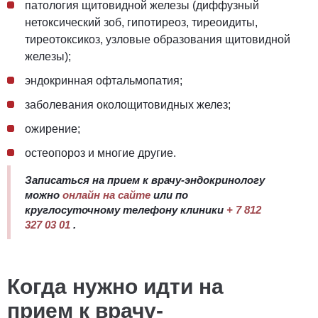
патологи
я
щитовидной железы (диффузный
нетоксический зоб, гипотиреоз, тиреоидит
ы
,
тиреотоксикоз, узловые образования щитовидной
железы);
эндокринная офтальмопатия;
заболевания околощитовидных желез;
ожирение;
остеопороз и многие другие.
Записаться на прием к врачу-эндокринологу
можно
онлайн на сайте
или по
круглосуточному телефону клиники
+ 7 812
327 03 01
.
Когда нужно идти на
прием к врачу-