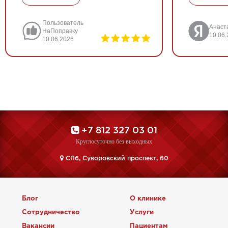
Пользователь
Анаст
НаПоправку
10.06
10.06.2026
+7 812 327 03 01
Круглосуточно без выходных
CПб, Суворовский проспект, 60
Блог
О клинике
Сотрудничество
Услуги
Вакансии
Пациентам