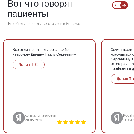
Вот что говорят
пациенты
Ещё больше реальных отзывов в
Яндексе
Всё отлично, отдельное спасибо
Хочу выразит
неврологу Дынину Павлу Сергеевичу
консультацию
Сергеевичу.
категории. Оч
Дынин П. С.
проблемы и д
Дынин П. 
konstantin starostin
Podsh
28.05.2026
16.04