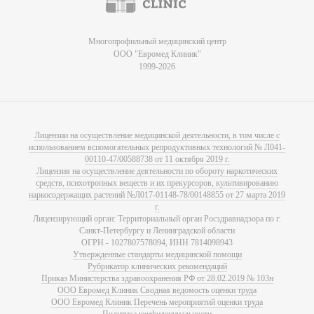
Многопрофильный медицинский центр
ООО "Евромед Клиник"
1999-2026
Лицензии на осуществление медицинской деятельности, в том числе с
использованием вспомогательных репродуктивных технологий № Л041-
00110-47/00588738 от 11 октября 2019 г.
Лицензия на осуществление деятельности по обороту наркотических
средств, психотропных веществ и их прекурсоров, культивированию
наркосодержащих растений №Л017-01148-78/00148855 от 27 марта 2019
г.
Лицензирующий орган: Территориальный орган Росздравнадзора по г.
Санкт-Петербургу и Ленинградской области
ОГРН - 1027807578094, ИНН 7814098943
Утвержденные стандарты медицинской помощи
Рубрикатор клинических рекомендаций
Приказ Министерства здравоохранения РФ от 28.02.2019 № 103н
ООО Евромед Клиник Сводная ведомость оценки труда
ООО Евромед Клиник Перечень мероприятий оценки труда
Политика конфиденциальности