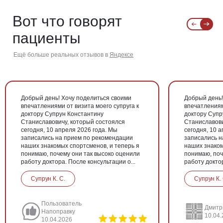
Вот что говорят
пациенты
Ещё больше реальных отзывов в
Яндексе
Добрый день! Хочу поделиться своими
Добрый день!
впечатлениями от визита моего супруга к
впечатлениям
доктору Супрун Константину
доктору Супр
Станиславовичу, который состоялся
Станиславови
сегодня, 10 апреля 2026 года. Мы
сегодня, 10 
записались на прием по рекомендации
записались н
наших знакомых спортсменов, и теперь я
наших знаком
понимаю, почему они так высоко оценили
понимаю, поч
работу доктора. После консультации о...
работу доктор
Супрун К. С.
Супрун К. 
Пользователь
Дмитр
Напоправку
10.04
10.04.2026