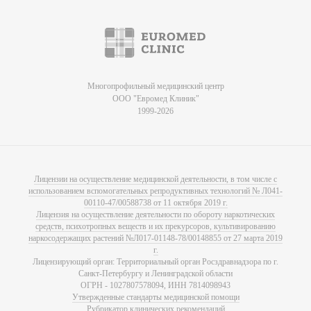
Многопрофильный медицинский центр
ООО "Евромед Клиник"
1999-2026
Лицензии на осуществление медицинской деятельности, в том числе с
использованием вспомогательных репродуктивных технологий № Л041-
00110-47/00588738 от 11 октября 2019 г.
Лицензия на осуществление деятельности по обороту наркотических
средств, психотропных веществ и их прекурсоров, культивированию
наркосодержащих растений №Л017-01148-78/00148855 от 27 марта 2019
г.
Лицензирующий орган: Территориальный орган Росздравнадзора по г.
Санкт-Петербургу и Ленинградской области
ОГРН - 1027807578094, ИНН 7814098943
Утвержденные стандарты медицинской помощи
Рубрикатор клинических рекомендаций