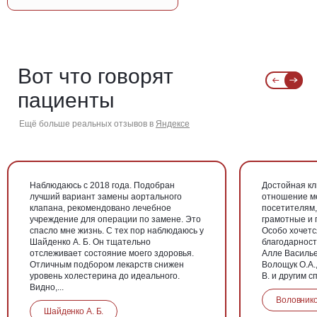
Вот что говорят
пациенты
Ещё больше реальных отзывов в
Яндексе
Наблюдаюсь с 2018 года. Подобран
Достойная кл
лучший вариант замены аортального
отношение ме
клапана, рекомендовано лечебное
посетителям,
учреждение для операции по замене. Это
грамотные и 
спасло мне жизнь. С тех пор наблюдаюсь у
Особо хочетс
Шайденко А. Б. Он тщательно
благодарност
отслеживает состояние моего здоровья.
Алле Василье
Отличным подбором лекарств снижен
Волощук О.А.
уровень холестерина до идеального.
В. и другим с
Видно,...
Воловнико
Шайденко А. Б.