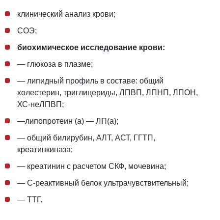
клинический анализ крови;
СОЭ;
биохимическое
исследование крови:
— глюкоза в плазме;
— липидный профиль в составе: общий
холестерин,
триглицериды, ЛПВП, ЛПНП, ЛПОН,
ХС-неЛПВП;
—липопротеин (а) — ЛП(а);
— общий билирубин, АЛТ, АСТ, ГГТП,
креатинкиназа;
— креатинин
с расчетом СКФ, мочевина;
— С-реактивный
белок ультрачувствительный;
— ТТГ.