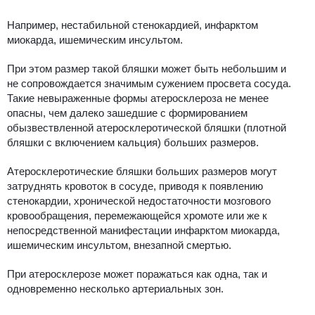
Например, нестабильной стенокардией, инфарктом
миокарда, ишемическим инсультом.
При этом размер такой бляшки может быть небольшим и
не сопровождается значимым сужением просвета сосуда.
Такие невыраженные формы атеросклероза не менее
опасны, чем далеко зашедшие с формированием
обызвествленной
атеросклеротической бляшки
(плотной
бляшки с включением кальция)
больших размеров.
А
теросклеротическ
ие
бляшк
и
больших размеров мог
ут
затруднять кровоток в сосуде, приводя к появлению
стенокардии, хронической недостаточности мозгового
кровообращения, перемежающейся хромоте или же к
непосредственной манифестации инфарктом миокарда,
ишемическим инсультом, внезапной смертью.
При атеросклерозе может поражаться как одна, так и
одновременно несколько артериальных зон.