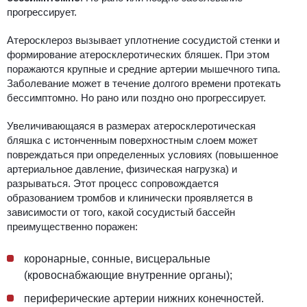
прогрессирует.
Атеросклеро
з вызывает уплотнение сосудистой стенки и
формирование атеросклеротических бляшек. При этом
поражаются крупные и средние артерии мышечного типа.
Заболевание может в течение долгого времени протекать
бессимптомно. Но рано или поздно оно прогрессирует.
Увеличивающаяся в размерах атеросклеротическая
бляшка с истонченным поверхностным слоем может
повреждаться при определенных условиях (повышенное
артериальное давление, физическая нагрузка) и
разр
ы
ваться.
Этот процесс
сопровождается
образованием тромб
ов и клинически
проявляется в
зависимости от того, какой сосудистый бассейн
преимущественно
поражен:
коронарные, сонные, висцеральные
(кровоснабжающие
внутренние органы);
периферические артерии нижних конечностей.